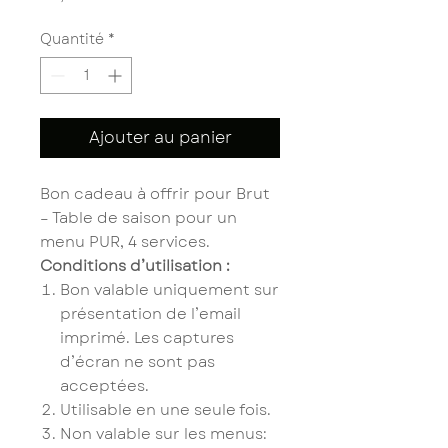
Quantité
*
Ajouter au panier
Bon cadeau à offrir pour Brut
– Table de saison pour un
menu PUR, 4 services.
Conditions d’utilisation :
Bon valable uniquement sur
présentation de l’email
imprimé. Les captures
d’écran ne sont pas
acceptées.
Utilisable en une seule fois.
Non valable sur les menus: