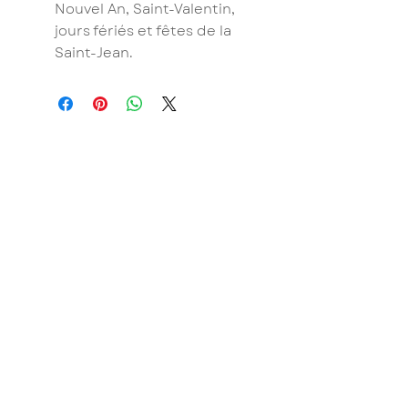
Nouvel An, Saint-Valentin,
jours fériés et fêtes de la
Saint-Jean.
BRUT
, Table de saison
16, rue Tourasse - 64500 Saint-Jean-de-
Luz
Tél : 07 68 92 64 62
E-mail:
contact@brut-tabledesaison.fr
brut_tabledesaison